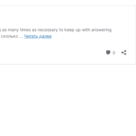
as many times as necessary to keep up with answering
Живой
, сколько …
Читать далее
диалог:
ВЫХОДНОЙ
коммента
0
ДЕНЬ