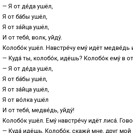
— Я от де́да ушёл,
Я от ба́бы ушёл,
Я от за́йца ушёл,
И от тебя́, волк, уйду́.
Колобо́к ушёл. Навстре́чу ему́ идёт медве́дь и
— Куда́ ты, колобо́к, идёшь? Колобо́к ему́ в от
— Я от де́да ушёл,
Я от ба́бы ушёл,
Я от за́йца ушёл,
Я от во́лка ушёл
И от тебя́, медве́дь, уйду́!
Колобо́к ушёл. Ему́ навстре́чу идёт лиса́. Говор
— Куда́ идёшь, Колобо́к, скажи́ мне, друг мой