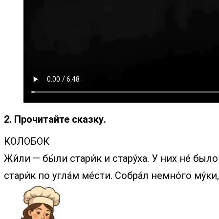
2. Прочитайте сказку.
КОЛОБОК
Жи́ли — бы́ли стари́к и стару́ха. У них не́ было
стари́к по угла́м ме́сти. Собра́л немно́го му́ки,