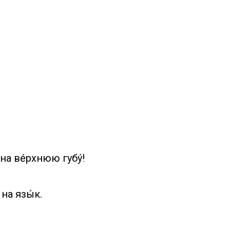
на ве́рхнюю губу́!
на язы́к.