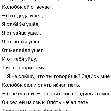
Колобо́к ей отвеча́ет:
—Я от де́да ушёл,
Я от ба́бы ушёл,
Я от за́йца ушёл,
Я от во́лка ушёл,
От медве́дя ушёл
И от тебя́ уйду́.
Лиса́ говори́т ему́:
— Я не слы́шу, что ты говори́шь? Сади́сь мне 
Колобо́к сел и опя́ть на́чал петь.
– Я не слы́шу! – говори́т лиса́. Сади́сь ко мне 
Он сел ей на язы́к. Опя́ть на́чал петь.