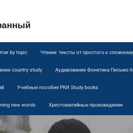
транный
ar by topic
Чтение: тексты от простого к сложному 
ние country study
Аудирование Фонетика Письмо lis
ll
Учебные пособия РКИ Study books
rning new words
Хрестоматийные произведения