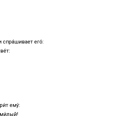
 спра́шивает его́:
ве́т:
и́т ему́:
 ми́лый!