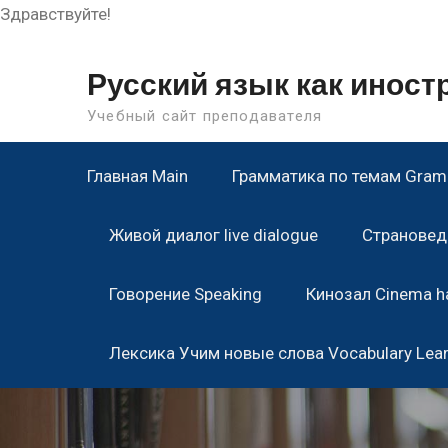
Здравствуйте!
Skip
to
Русский язык как инос
content
Учебный сайт преподавателя
Главная Main
Грамматика по темам Gramm
Живой диалог live dialogue
Страноведе
Говорение Speaking
Кинозал Cinema ha
Лексика Учим новые слова Vocabulary Lea