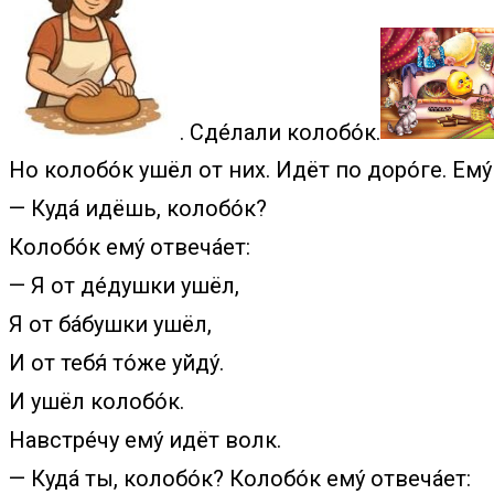
. Сде́лали колобо́к.
Но колобо́к ушёл от них. Идёт по доро́ге. Ему́ 
— Куда́ идёшь, колобо́к?
Колобо́к ему́ отвеча́ет:
— Я от де́душки ушёл,
Я от ба́бушки ушёл,
И от тебя́ то́же уйду́.
И ушёл колобо́к.
Навстре́чу ему́ идёт волк.
— Куда́ ты, колобо́к? Колобо́к ему́ отвеча́ет: