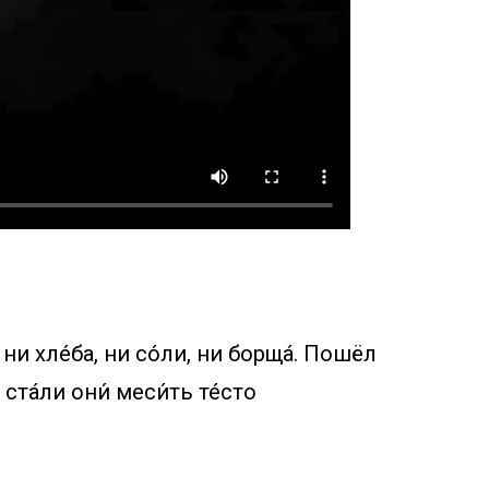
 ни хле́ба, ни со́ли, ни борща́. Пошёл
 ста́ли они́ меси́ть те́сто