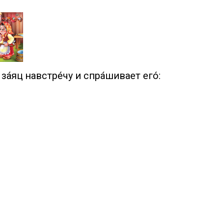
за́яц навстре́чу и спра́шивает его́: