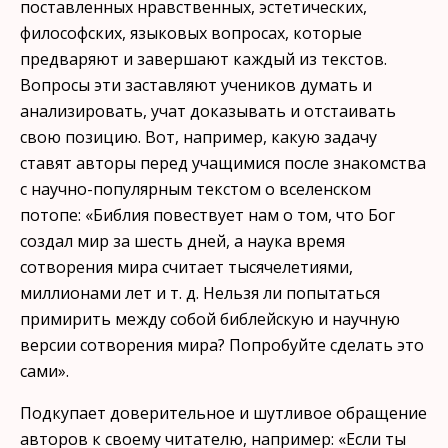
поставленных нрав­ственных, эстетических,
философских, языковых вопросах, кото­рые
предваряют и завершают каждый из текстов.
Вопросы эти за­ставляют учеников думать и
анализировать, учат доказывать и отстаивать
свою позицию. Вот, например, какую задачу
ставят ав­торы перед учащимися после знакомства
с научно-популярным тек­стом о вселенском
потопе: «Библия повествует нам о том, что Бог
создал мир за шесть дней, а наука время
сотворения мира счита­ет тысячелетиями,
миллионами лет и т. д. Нельзя ли попытаться
примирить между собой библейскую и научную
версии сотворения мира? Попробуйте сделать это
сами».
Подкупает доверительное и шутливое обращение
авторов к сво­ему читателю, например: «Если ты