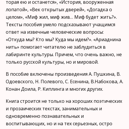
торая ею и останется», «История, вооруженная
лопатой», «Век от­крытых дверей», «Догадка о
целом», «Миф жил, миф жив… Миф будет жить?».
Тексты пособия умело подсказывают учащимся
от­вет на извечные человеческие вопросы:
«Откуда мы? Кто мы? Ку­да мы идем?». «Ариаднина
нить» помогает читателю не заблудить­ся в
лабиринте культуры. Причем, что очень важно, не
только русской культуры, но и мировой.
В пособие включены произведения А. Пушкина, В.
Одоевско­го, Н. Полевого, С. Есенина, В.Набокова, А.
Конан Доила, Р. Кип­линга и многих других.
Книга строится не только на хороших поэтических
и прозаиче­ских текстах, занимательных и
одновременно познавательных и
воспитывающих, но и на тех серьезных, остро