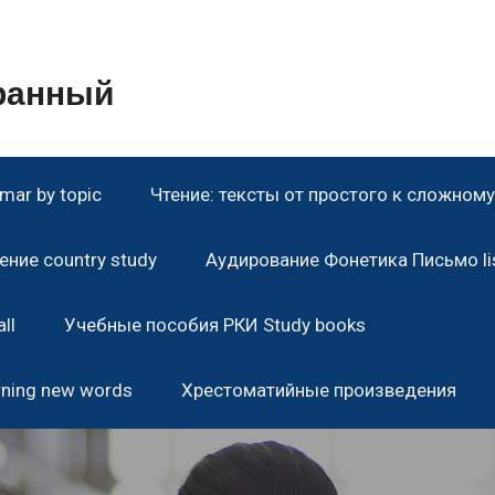
транный
ar by topic
Чтение: тексты от простого к сложному 
ние country study
Аудирование Фонетика Письмо lis
ll
Учебные пособия РКИ Study books
rning new words
Хрестоматийные произведения