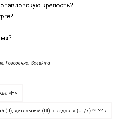
ропавловскую крепость?
урге?
ьма?
ng
,
Говорение. Speaking
ква «Н»
(II), дательный (III): предлóги (от/к) ☞ ??