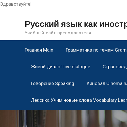
Здравствуйте!
Skip
to
Русский язык как инос
content
Учебный сайт преподавателя
Главная Main
Грамматика по темам Gramm
Живой диалог live dialogue
Страноведе
Говорение Speaking
Кинозал Cinema ha
Лексика Учим новые слова Vocabulary Lea