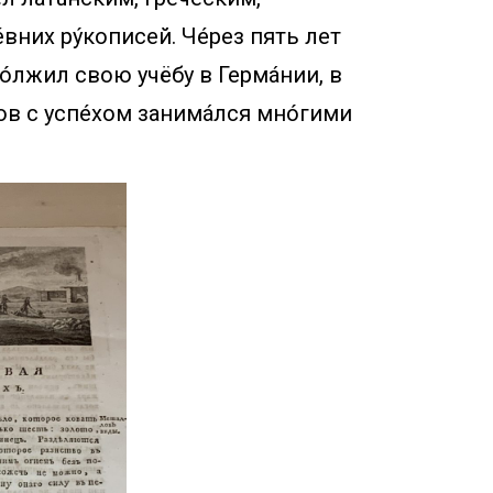
вних рýкописей. Чéрез пять лет
лжил свою учёбу в Гермáнии, в
ов с успéхом занимáлся мнóгими