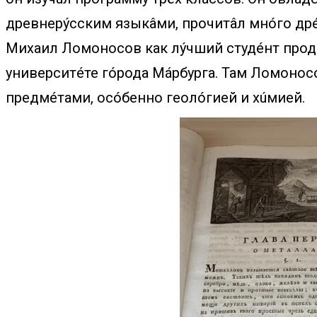
древнерýсским языкâми, прочитâл мнóго дрé
Михаил Ломоносов как лýчший студéнт продó
университéте гóрода Мáрбурга. Там Ломонос
предмéтами, осóбенно геолóгией и хúмией.