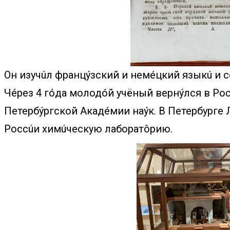
Он изучúл францýзский и немéцкий языкú и
Чéрез 4 гóда молодóй учёный вернýлся в Ро
Петербýргской Акадéмии наýк. В Петербурге
Россúи химúческую лаборатôрию.