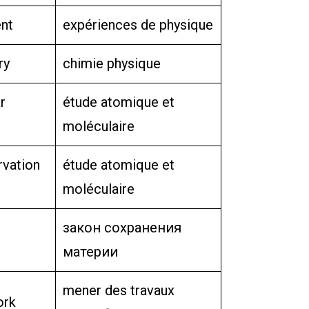
ent
expériences de physique
ry
chimie physique
r
étude atomique et
moléculaire
rvation
étude atomique et
moléculaire
закон сохранения
материи
mener des travaux
ork