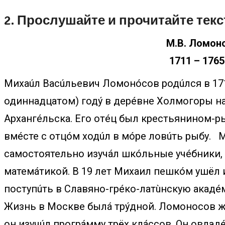
2. Прослушайте и прочитайте текс
М.В. Ломон
1711 – 1765 
Михаúл Васúльевич Ломонóсов родúлся в 17
одиннадцатом) годý в дерéвне Холмогоры на
Архангéльска. Его отéц был крестьянином-р
вмéсте с отцóм ходúл в мóре ловúть рыбу. М
самостоятельно изучáл шкóльные учéбники,
матемáтикой. В 19 лет Михаил пешкóм ушёл 
поступúть в Славяно-грéко-латùнскую акадé
Жизнь в Москве былá трýдной. Ломоносов жил
он изучúл прогрáмму трёх клáссов. Он овлад