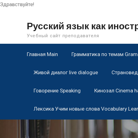
Здравствуйте!
Skip
to
Русский язык как инос
content
Учебный сайт преподавателя
Главная Main
Грамматика по темам Gramm
Живой диалог live dialogue
Страноведе
Говорение Speaking
Кинозал Cinema ha
Лексика Учим новые слова Vocabulary Lea