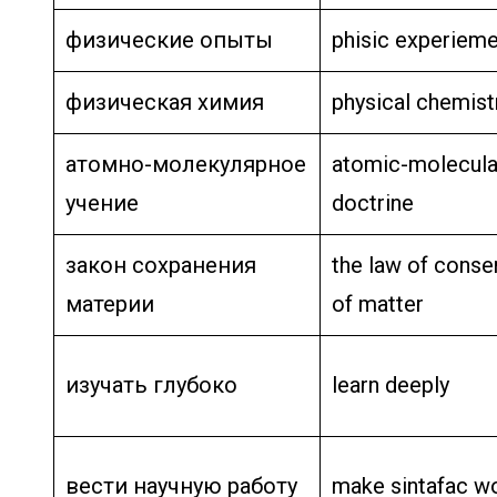
физические опыты
phisic experiem
физическая химия
physical chemist
атомно-молекулярное
atomic-molecula
учение
doctrine
закон сохранения
the law of conse
материи
of matter
изучать глубоко
learn deeply
вести научную работу
make sintafac w