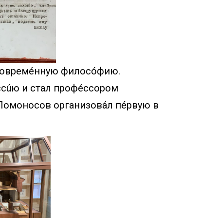
 совремéнную филосóфию.
ссúю и стал профéссором
 Ломоносов организовáл пéрвую в