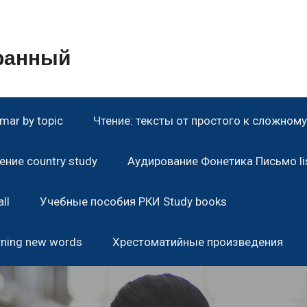
транный
ar by topic
Чтение: тексты от простого к сложному 
ние country study
Аудирование Фонетика Письмо lis
ll
Учебные пособия РКИ Study books
rning new words
Хрестоматийные произведения