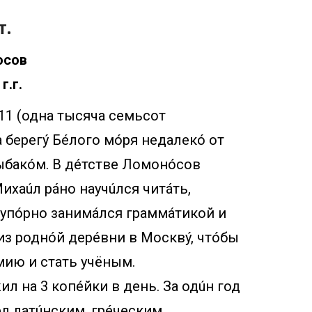
т.
осов
г.г.
11 (одна тысяча семьсот
 берегý Бéлого мóря недалекó от
ыбакóм. В дéтстве Ломонóсов
ихаúл рáно научúлся читáть,
 упóрно занимáлся граммáтикой и
из роднóй дерéвни в Москвý, чтóбы
мию и стать учёным.
 на 3 копéйки в день. За одúн год
éл латúнским, грéческим,