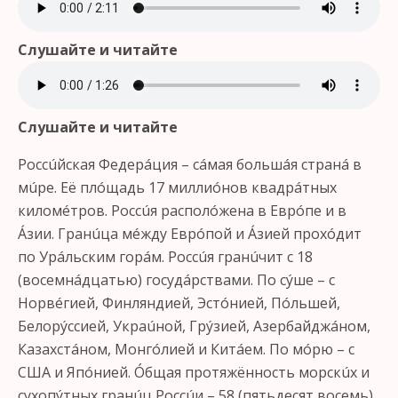
Слушайте и читайте
Слушайте и читайте
Россúйская Федерáция – сáмая большáя странá в
мúре. Её плóщадь 17 миллиóнов квадрáтных
киломéтров. Россúя располóжена в Еврóпе и в
Áзии. Гранúца мéжду Еврóпой и Áзией прохóдит
по Урáльским горáм. Россúя гранúчит с 18
(восемнáдцатью) госудáрствами. По сýше – с
Норвéгией, Финляндией, Эстóнией, Пóльшей,
Белорýссией, Украúной, Грýзией, Азербайджáном,
Казахстáном, Монгóлией и Китáем. По мóрю – с
США и Япóнией. Óбщая протяжённость морскúх и
сухопýтных гранúц Россúи – 58 (пятьдесят восемь)