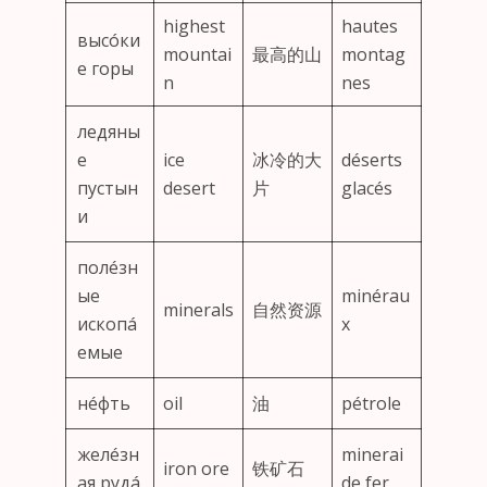
highest
hautes
высóки
mountai
最高的山
montag
е горы
n
nes
ледяны
е
ice
冰冷的大
déserts
пустын
desert
片
glacés
и
полéзн
ые
minérau
minerals
自然资源
ископá
x
емые
нéфть
oil
油
pétrole
желéзн
minerai
iron ore
铁矿石
ая рудá
de fer