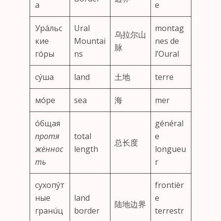
а
e
Урáльс
Ural
montag
乌拉尔山
кие
Mountai
nes de
脉
гóры
ns
l’Oural
сýша
land
土地
terre
мóре
sea
海
mer
óбщая
général
протя
total
e
总长度
жённос
length
longueu
ть
r
сухопýт
frontièr
ные
land
e
陆地边界
гранúц
border
terrestr