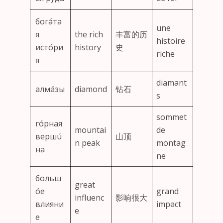
богáта
une
я
the rich
丰富的历
histoire
истóри
history
史
riche
я
diamant
алмáзы
diamond
钻石
s
sommet
гóрная
mountai
de
вершú
山顶
n peak
montag
на
ne
больш
great
óе
grand
influenc
影响很大
влияни
impact
e
е