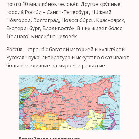
почтú 10 миллиóнов человéк. Другúе крýпные
городá Россúи – Санкт-Петербург, Нúжний
Нóвгород, Волгогрáд, Новосибúрск, Красноярск,
Екатеринбýрг, Владивостóк. В них живёт бóлее
1(одного) миллиóна человéк.
Россúя – странá с богáтой истóрией и культýрой.
Рýсская наýка, литератýра и искýсство окáзывают
большóе влияние на мировóе развúтие.
Российская Федерация