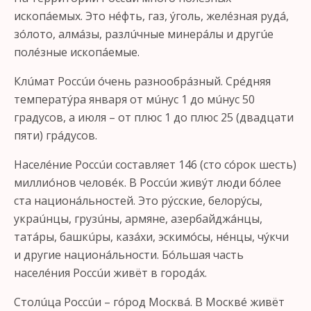
ископáемых. Это нéфть, газ, ýголь, желéзная рудá,
зóлото, алмáзы, разлúчные минерáлы и другúе
полéзные ископáемые.
Клúмат Россúи óчень разнообрáзный. Срéдняя
температýра января от мúнус 1 до мúнус 50
градусов, а июля – от плюс 1 до плюс 25 (двадцати
пяти) грáдусов.
Населéние Россúи составляет 146 (сто сóрок шесть)
миллиóнов человéк. В Россúи живýт люди бóлее
ста национáльностей. Это рýсские, белорýсы,
украúнцы, грузúны, армяне, азербайджáнцы,
татáры, башкúры, казáхи, эскимóсы, нéнцы, чýкчи
и другие национáльности. Бóльшая часть
населéния Россúи живёт в городáх.
Столúца Россúи – гóрод Москвá. В Москвé живёт