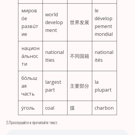
миров
le
world
óе
dévelop
develop
世界发展
развúт
pement
ment
ие
mondial
национ
national
national
áльнос
不同国籍
ities
ités
ти
бóльш
largest
la
ая
主要部分
part
plupart
часть
ýголь
coal
煤
charbon
2.Прослушайте и прочитайте текст.