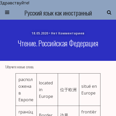
Здравствуйте!
Русский язык как иностранный
18.05.2020 • Нет Комментариев
Чтение. Российская Федерация
1.Изучите новые слова.
распол
located
ожена
situé en
in
位于欧洲
в
Europe
Europe
Европе
гранúц
frontièr
Border
边界