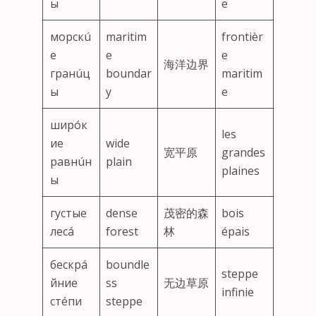
ы
e
морскú
maritim
frontièr
е
e
e
海洋边界
гранúц
boundar
maritim
ы
y
e
ширóк
les
ие
wide
宽平原
grandes
равнúн
plain
plaines
ы
густые
dense
茂密的森
bois
лесá
forest
林
épais
бескрá
boundle
steppe
йние
ss
无边草原
infinie
стéпи
steppe