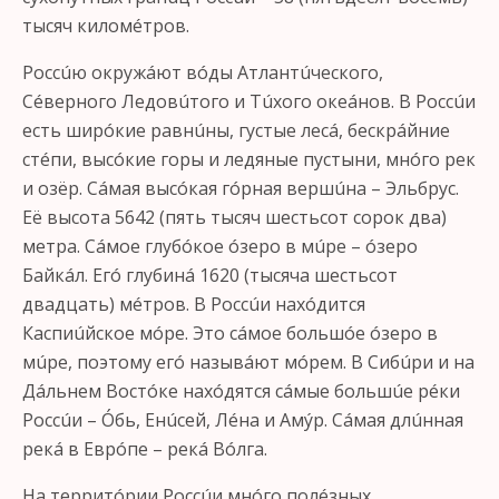
тысяч киломéтров.
Россúю окружáют вóды Атлантúческого,
Сéверного Ледовúтого и Тúхого океáнов. В Россúи
есть ширóкие равнúны, густые лесá, бескрáйние
стéпи, высóкие горы и ледяные пустыни, мнóго рек
и озёр. Сáмая высóкая гóрная вершúна – Эльбрус.
Её высота 5642 (пять тысяч шестьсот сорок два)
метра. Сáмое глубóкое óзеро в мúре – óзеро
Байкáл. Егó глубинá 1620 (тысяча шестьсот
двадцать) мéтров. В Россúи нахóдится
Каспиúйское мóре. Это сáмое большóе óзеро в
мúре, поэтому егó назывáют мóрем. В Сибúри и на
Дáльнем Востóке нахóдятся сáмые большúе рéки
Россúи – Óбь, Енúсей, Лéна и Амýр. Сáмая длúнная
рекá в Еврóпе – рекá Вóлга.
На территóрии Россúи мнóго полéзных