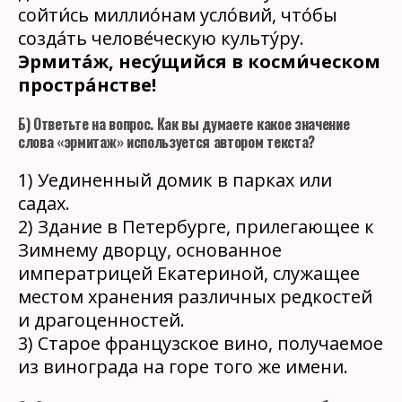
сойти́сь миллио́нам усло́вий, что́бы
созда́ть челове́ческую культу́ру.
Эрмита́ж, несу́щийся в косми́ческом
простра́нстве!
Б) Ответьте на вопрос. Как вы думаете какое значение
слова «эрмитаж» используется автором текста?
1) Уединенный домик в парках или
садах.
2) Здание в Петербурге, прилегающее к
Зимнему дворцу, основанное
императрицей Екатериной, служащее
местом хранения различных редкостей
и драгоценностей.
3) Старое французское вино, получаемое
из винограда на горе того же имени.