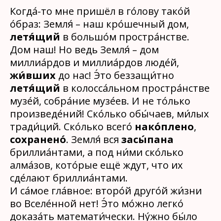
Когда́-то мне пришёл в го́лову тако́й
о́браз: Земля́ – наш кро́шечный дом,
летя́щий
в большо́м простра́нстве.
Дом наш! Но ведь Земля́ – дом
миллиа́рдов и миллиа́рдов люде́й,
жи́вших
до нас! Э́то беззащи́тно
летя́щий
в колосса́льном простра́нстве
музе́й, собра́ние музе́ев. И не то́лько
произведе́ний! Ско́лько обы́чаев, ми́лых
тради́ций. Ско́лько всего́
нако́плено
,
сохранено́
. Земля́ вся
засы́пана
бриллиа́нтами, а под ни́ми ско́лько
алма́зов, кото́рые ещё ждут, что их
сде́лают бриллиа́нтами.
И са́мое гла́вное: второ́й друго́й жи́зни
во Вселе́нной нет! Э́то мо́жно легко́
доказа́ть математи́чески. Ну́жно бы́ло