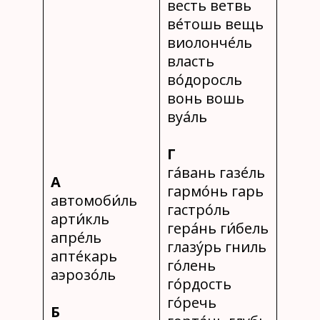
весть ветвь
ве́тошь вещь
виолонче́ль
власть
во́доросль
вонь вошь
вуа́ль
Г
га́вань газе́ль
А
гармо́нь гарь
автомоби́ль
гастро́ль
арти́кль
гера́нь ги́бель
апре́ль
глазу́рь гниль
апте́карь
го́лень
аэрозо́ль
го́рдость
го́речь
Б