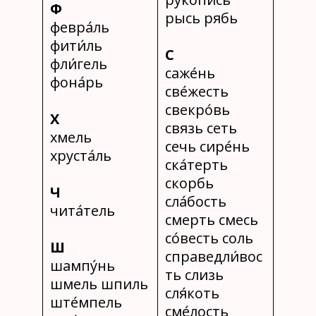
Ф
рысь рябь
февра́ль
фити́ль
С
фли́гель
саже́нь
фона́рь
све́жесть
свекро́вь
Х
связь сеть
хмель
сечь сире́нь
хруста́ль
ска́терть
скорбь
Ч
сла́бость
чита́тель
смерть смесь
со́весть соль
Ш
справедли́вос
шампу́нь
ть слизь
шмель шпиль
сля́коть
ште́мпель
сме́лость