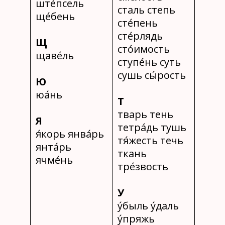
ште́псель
сталь степь
ще́бень
сте́пень
сте́рлядь
Щ
сто́имость
щаве́ль
ступе́нь суть
сушь сы́рость
Ю
юа́нь
Т
тварь тень
Я
тетра́дь тушь
я́корь янва́рь
тя́жесть течь
янта́рь
ткань
ячме́нь
тре́звость
У
у́быль у́даль
у́пряжь