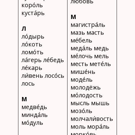
любо́вь
коро́ль
куста́рь
М
магистра́ль
Л
мазь масть
ло́дырь
ме́бель
ло́коть
меда́ль медь
ломо́ть
ме́лочь мель
ла́герь ле́бедь
месть мете́ль
ле́карь
мише́нь
ли́вень лосо́сь
моде́ль
лось
молодёжь
мо́лодость
М
мысль мышь
медве́дь
мозо́ль
минда́ль
молчали́вость
мо́дуль
моль мора́ль
морко́вь