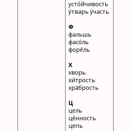
усто́йчивость
у́тварь у́часть
Ф
фальшь
фасо́ль
форе́ль
Х
хворь
хи́трость
хра́брость
Ц
цель
це́нность
цепь