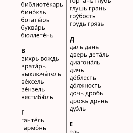
горта́нь глубь
библиоте́карь
глушь грань
бино́кль
гру́бость
богаты́рь
грудь грязь
буква́рь
бюллете́нь
Д
даль дань
В
дверь дета́ль
вихрь вождь
диагона́ль
врата́рь
дичь
выключа́тель
до́блесть
ве́ксель
до́лжность
ве́нзель
дочь дробь
вестибю́ль
дрожь дрянь
дуэ́ль
Г
ганте́ль
Е
гармо́нь
ель