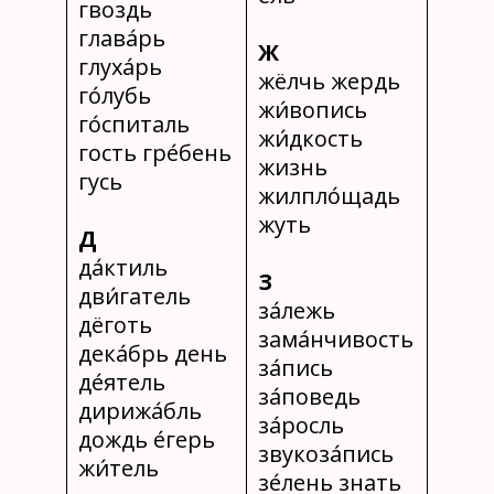
гвоздь
глава́рь
Ж
глуха́рь
жёлчь жердь
го́лубь
жи́вопись
го́спиталь
жи́дкость
гость гре́бень
жизнь
гусь
жилпло́щадь
жуть
Д
да́ктиль
З
дви́гатель
за́лежь
дёготь
зама́нчивость
дека́брь день
за́пись
де́ятель
за́поведь
дирижа́бль
за́росль
дождь е́герь
звукоза́пись
жи́тель
зе́лень знать