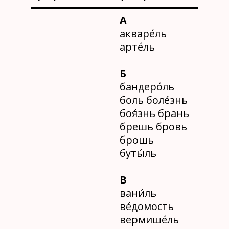
А
акваре́ль
арте́ль
Б
бандеро́ль
боль боле́знь
боя́знь брань
брешь бровь
брошь
буты́ль
В
вани́ль
ве́домость
вермише́ль