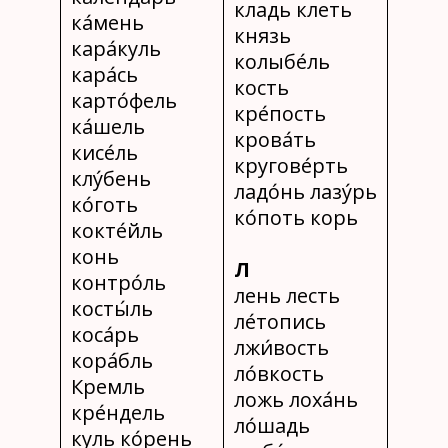
кладь клеть
ка́мень
князь
кара́куль
колыбе́ль
кара́сь
кость
карто́фель
кре́пость
ка́шель
крова́ть
кисе́ль
кругове́рть
клу́бень
ладо́нь лазу́рь
ко́готь
ко́поть корь
кокте́йль
конь
Л
контро́ль
лень лесть
косты́ль
ле́топись
коса́рь
лжи́вость
кора́бль
ло́вкость
Кремль
ложь лоха́нь
кре́ндель
ло́шадь
куль ко́рень