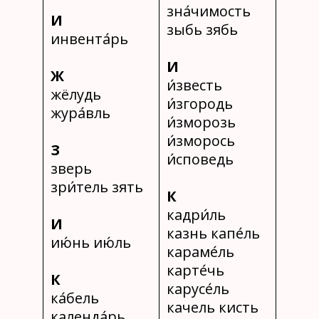
зна́чимость
И
зыбь зябь
инвента́рь
И
Ж
и́звесть
жёлудь
и́згородь
жура́вль
и́зморозь
и́зморось
З
и́споведь
зверь
зри́тель зять
К
кадри́ль
И
казнь капе́ль
ию́нь ию́ль
караме́ль
карте́чь
К
карусе́ль
ка́бель
качель кисть
календа́рь