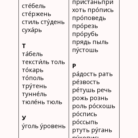
при́станьпри́
сте́бель
хоть про́пись
сте́ржень
про́поведь
стиль сту́день
про́резь
суха́рь
про́рубь
прядь пыль
Т
пу́стошь
та́бель
тексти́ль толь
Р
то́карь
ра́дость рать
то́поль
ре́звость
тру́тень
ре́тушь речь
тунне́ль
рожь рознь
тюле́нь тюль
роль ро́скошь
ро́спись
У
ро́ссыпь
у́голь у́ровень
ртуть ру́гань
ру́копись