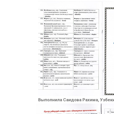
Выполнила Саидова Рахима, Узбекис