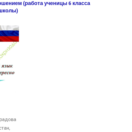
ошением (работа ученицы 6 класса
школы)
радова
тан,