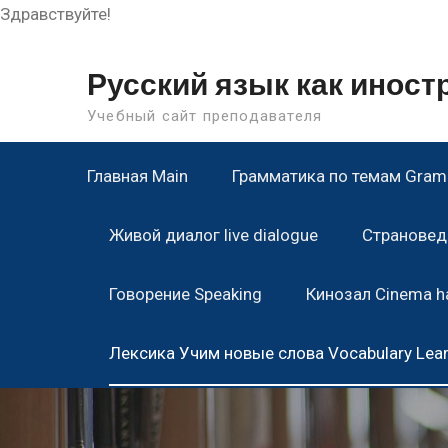
Здравствуйте!
Skip
to
Русский язык как инос
content
Учебный сайт преподавателя
Главная Main
Грамматика по темам Gramm
Живой диалог live dialogue
Страноведе
Говорение Speaking
Кинозал Cinema ha
Лексика Учим новые слова Vocabulary Lea