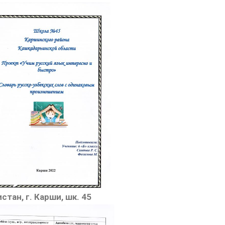
тан, г. Карши, шк. 45