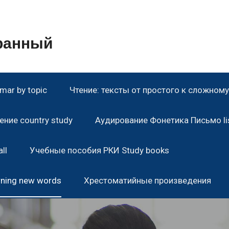
транный
ar by topic
Чтение: тексты от простого к сложному 
ние country study
Аудирование Фонетика Письмо lis
ll
Учебные пособия РКИ Study books
rning new words
Хрестоматийные произведения