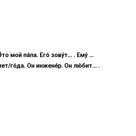
Э́то мой па́па. Его́ зову́т… . Ему́ …
лет/го́да. Он инжене́р. Он лю́бит… .