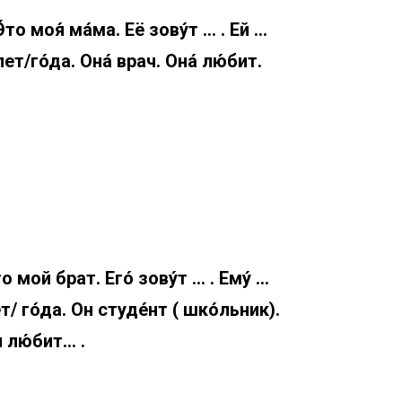
Э́то моя́ ма́ма. Её зову́т … . Ей …
лет/го́да. Она́ врач. Она́ лю́бит.
то мой брат. Его́ зову́т … . Ему́ …
т/ го́да. Он студе́нт ( шко́льник).
 лю́бит… .