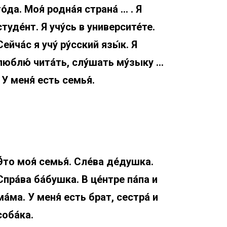
го́да. Моя́ родна́я страна́ … . Я
студе́нт. Я учу́сь в университе́те.
Сейча́с я учу́ ру́сский язы́к. Я
люблю́ чита́ть, слу́шать му́зыку …
. У меня́ есть семья́.
Э́то моя́ семья́. Сле́ва де́душка.
Спра́ва ба́бушка. В це́нтре па́па и
ма́ма. У меня́ есть брат, сестра́ и
соба́ка.