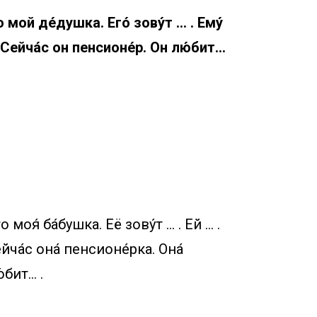
о мой де́душка. Его́ зову́т … . Ему́
 Сейча́с он пенсионе́р. Он лю́бит…
то моя́ ба́бушка. Её зову́т … . Ей … .
йча́с она́ пенсионе́рка. Она́
́бит… .