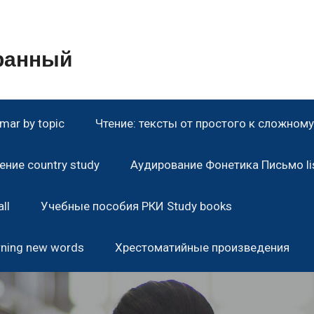
транный
ar by topic
Чтение: тексты от простого к сложному 
ние country study
Аудирование Фонетика Письмо lis
ll
Учебные пособия РКИ Study books
rning new words
Хрестоматийные произведения