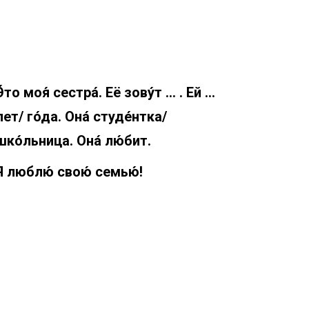
Э́то моя́ сестра́. Её зову́т … . Ей …
лет/ го́да. Она́ студе́нтка/
шко́льница. Она́ лю́бит.
Я люблю́ свою́ семью́!