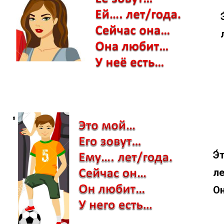
Э́
ле
Он