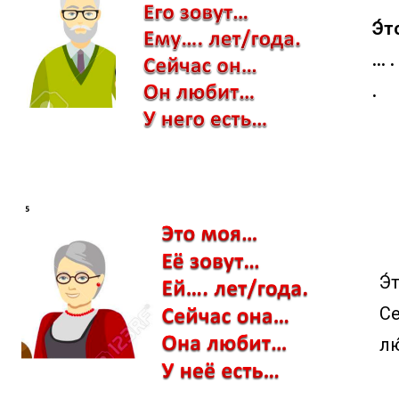
Э́т
… .
.
Э́
Се
лю