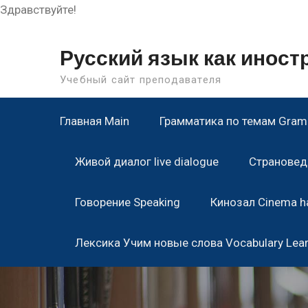
Здравствуйте!
Skip
to
Русский язык как инос
content
Учебный сайт преподавателя
Главная Main
Грамматика по темам Gramm
Живой диалог live dialogue
Страноведе
Говорение Speaking
Кинозал Cinema ha
Лексика Учим новые слова Vocabulary Lea