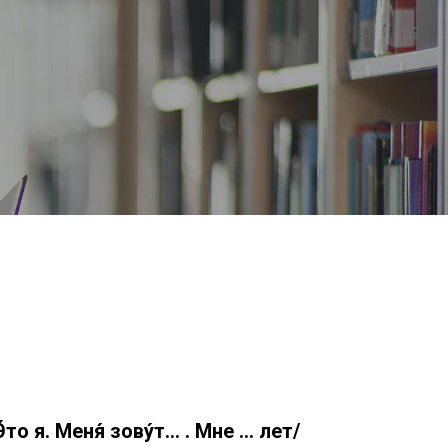
Э́то я. Меня́ зову́т… . Мне … лет/