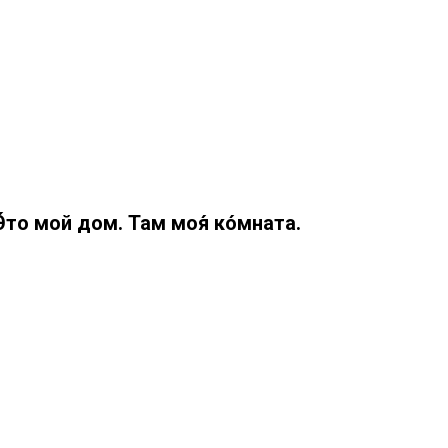
Э́то мой дом. Там моя́ ко́мната.