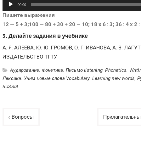
Аудиоплеер
00:00
Пишите выражения
12 — 5 + 3;100 — 80 + 30 + 20 — 10; 18 x 6 : 3; 36 : 4 x 2 
3. Делайте задания в учебнике
А. Я. АЛЕЕВА, Ю. Ю. ГРОМОВ, О. Г. ИВАНОВА, А. В. Л
ИЗДАТЕЛЬСТВО ТГТУ
Аудирование. Фонетика. Письмо listening. Phonetics. Writi
Лексика. Учим новые слова Vocabulary. Learning new words
,
Р
RUSSIA
Навигация
Вопросы
Прилагательные
по
записям