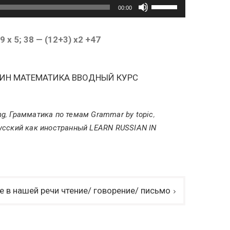
чтобы
Используйте
00:00
увеличить
клавиши
или
вверх/
: 9 x 5; 38 — (12+3) x2 +47
уменьшить
вниз,
громкость.
чтобы
АГУТИН МАТЕМАТИКА ВВОДНЫЙ КУРС
увеличить
или
уменьшить
ng
,
Грамматика по темам Grammar by topic
,
громкость.
усский как иностранный LEARN RUSSIAN IN
 в нашей речи чтение/ говорение/ письмо