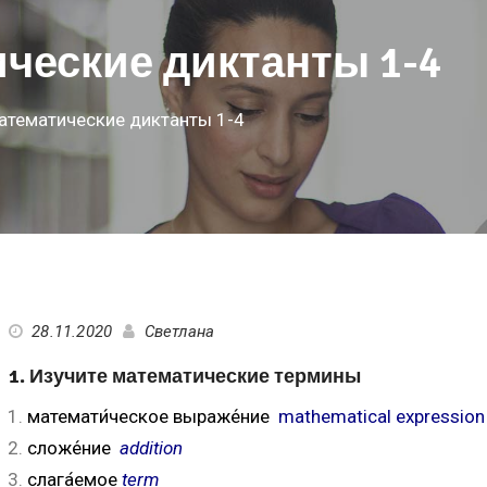
ические диктанты 1-4
атематические диктанты 1-4
28.11.2020
Светлана
1. Изучите математические термины
математи́ческое выраже́ние
mathematical expression
сложе́ние
addition
слага́емое
term