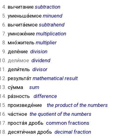
вычитание
subtraction
уменьша́емое
minuend
вычита́емое
subtrahend
умноже́ние
multiplication
мно́житель
multiplier
деле́ние
division
дели́мое
dividend
дели́тель
divisor
результа́т
mathematical result
су́мма
sum
ра́зность
difference
произведе́ние
the product of the numbers
ча́стное
the quotient of the numbers
проста́я дробь
common fractions
десяти́чная дробь
decimal fraction