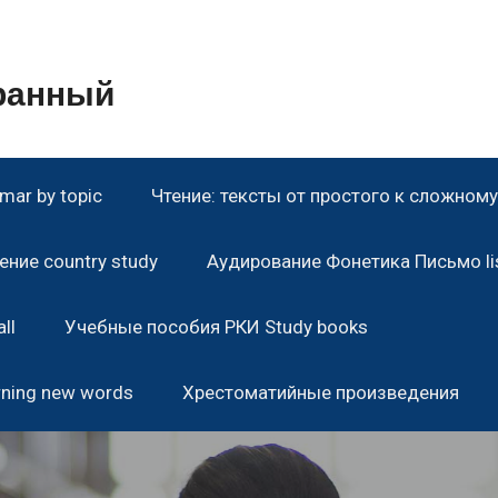
транный
ar by topic
Чтение: тексты от простого к сложному 
ние country study
Аудирование Фонетика Письмо lis
ll
Учебные пособия РКИ Study books
rning new words
Хрестоматийные произведения