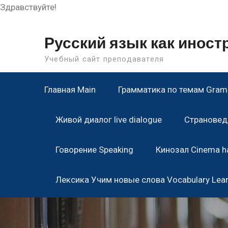
Здравствуйте!
Skip
to
Русский язык как инос
content
Учебный сайт преподавателя
Главная Main
Грамматика по темам Gramm
Живой диалог live dialogue
Страноведе
Говорение Speaking
Кинозал Cinema ha
Лексика Учим новые слова Vocabulary Lea