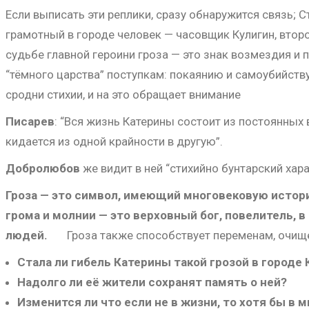
Если выписать эти реплики, сразу обнаружится связь;
грамотный в городе человек — часовщик Кулигин, втор
судьбе главной героини гроза — это знак возмездия и
“тёмного царства” поступкам: покаянию и самоубийству.
сродни стихии, и на это обращает внимание
Писарев
: “Вся жизнь Катерины состоит из постоянных
кидается из одной крайности в другую”.
Добролюбов
же видит в ней “стихийно бунтарский хара
Гроза — это символ, имеющий многовековую истори
грома и молнии — это верховный бог, повелитель, в
людей.
Гроза также способствует переменам, очищ
Стала ли гибель Катерины такой грозой в городе
Надолго ли её жители сохранят память о ней?
Изменится ли что если не в жизни, то хотя бы в