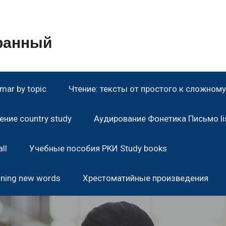
транный
ar by topic
Чтение: тексты от простого к сложному 
ние country study
Аудирование Фонетика Письмо lis
ll
Учебные пособия РКИ Study books
rning new words
Хрестоматийные произведения