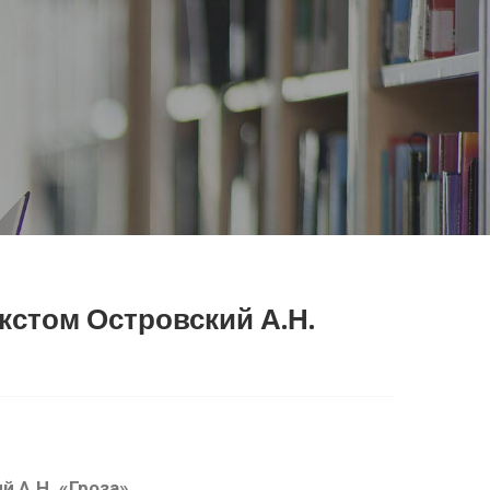
екстом Островский А.Н.
й А.Н. «Гроза
»