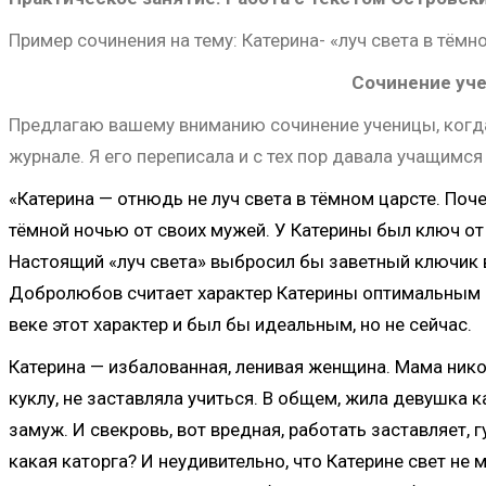
Пример сочинения на тему: Катерина- «луч света в тёмн
Сочинение уч
Предлагаю вашему вниманию сочинение ученицы, когда
журнале. Я его переписала и с тех пор давала учащимся
«Катерина — отнюдь не луч света в тёмном царсте. Поче
тёмной ночью от своих мужей. У Катерины был ключ от 
Настоящий «луч света» выбросил бы заветный ключик в 
Добролюбов считает характер Катерины оптимальным д
веке этот характер и был бы идеальным, но не сейчас.
Катерина — избалованная, ленивая женщина. Мама никог
куклу, не заставляла учиться. В общем, жила девушка к
замуж. И свекровь, вот вредная, работать заставляет, г
какая каторга? И неудивительно, что Катерине свет не 