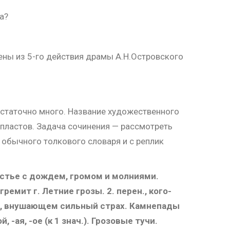
а?
ены из 5-го действия драмы А.Н.Островского
статочно много. Название художественного
пластов. Задача сочинения — рассмотреть
 обычного толкового словаря и с реплик
енастье с дождем, громом и молниями.
ремит г. Летние грозы. 2. перен., кого-
ас, внушающем сильный страх. Камнепады
й, -ая, -ое (к 1 знач.). Грозовые тучи.