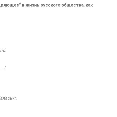
дряющее” в жизнь русского общества, как
но.
т…”
алась?”,