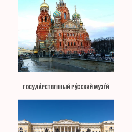
ГОСУДА́РСТВЕННЫЙ РУ́ССКИЙ МУЗЕ́Й