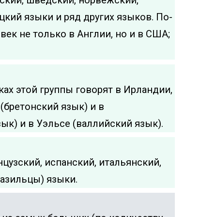
ский, шведский, норвежский,
цкий языки и ряд других языков. По-
век не только в Англии, но и в США;
ыках этой группы говорят в Ирландии,
 (бретонский язык) и в
ык) и в Уэльсе (валлийский язык).
нцузский, испанский, итальянский,
разильцы) языки.