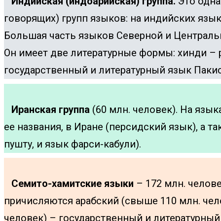
Индийская (индоарийская) группа.
Это одна
говорящих) групп языков: на индийских язык
Большая часть языков Северной и Централь
Он имеет две литературные формы: хинди – 
государственный и литературный язык Пакис
Иранская группа
(60 млн. человек). На язык
ее названия, в Иране (персидский язык), а т
пушту, и язык фарси-кабули).
Семито-хамитские языки
– 172 млн. челов
причисляются арабский (свыше 110 млн. чело
человек) – государственный и литературный