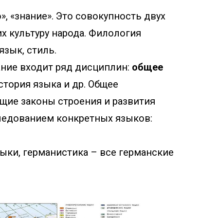
», «знание». Это совокупность двух
их культуру народа. Филология
язык, стиль.
нание входит ряд дисциплин:
общее
стория языка и др. Общее
бщие законы строения и развития
следованием конкретных языков:
зыки, германистика – все германские