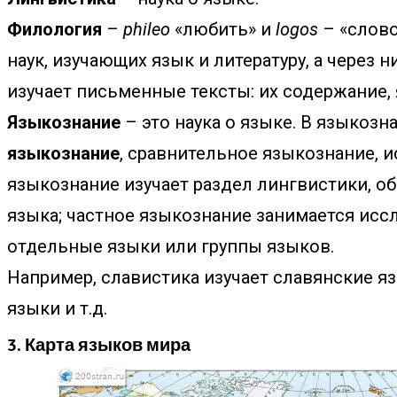
Филология
–
phileo
«любить» и
logos
– «слово
наук, изучающих язык и литературу, а через н
изучает письменные тексты: их содержание, 
Языкознание
– это наука о языке. В языкоз
языкознание
, сравнительное языкознание, и
языкознание изучает раздел лингвистики, о
языка; частное языкознание занимается ис
отдельные языки или группы языков.
Например, славистика изучает славянские я
языки и т.д.
3. Карта языков мира