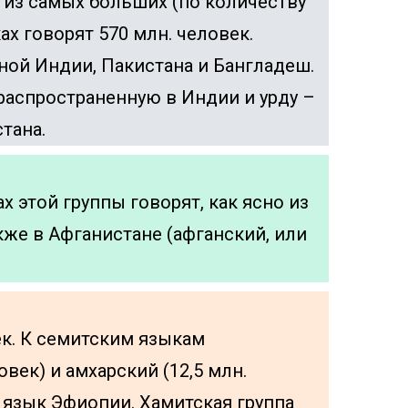
 из самых больших (по количеству
ах говорят 570 млн. человек.
ной Индии, Пакистана и Бангладеш.
распространенную в Индии и урду –
тана.
ах этой группы говорят, как ясно из
акже в Афганистане (афганский, или
ек. К семитским языкам
век) и амхарский (12,5 млн.
 язык Эфиопии. Хамитская группа