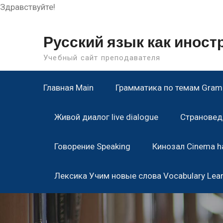
Здравствуйте!
Skip
to
Русский язык как инос
content
Учебный сайт преподавателя
Главная Main
Грамматика по темам Gramm
Живой диалог live dialogue
Страноведе
Говорение Speaking
Кинозал Cinema ha
Лексика Учим новые слова Vocabulary Lea