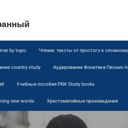
транный
ar by topic
Чтение: тексты от простого к сложному 
ние country study
Аудирование Фонетика Письмо lis
ll
Учебные пособия РКИ Study books
rning new words
Хрестоматийные произведения