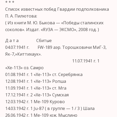
* * *
Список известных побед Гвардии подполковника
П. А. Пилютова:
( Из книги М. Ю. Быкова — «Победы сталинских
соколов». Издат. «ЯУЗА — ЭКСМО», 2008 год. )
Д а т а Сбитые
04.07.1941 г. FW-189 аэр. Торошковичи МиГ-3,
Як-7,»Киттихаук».
11.07.1941 г. 1
«Хе-113» оз. Самро
01.08.1941 г. 1 «Хе-113» ст. Серебрянка
12.08.1941 г. 1 «Хе-113» Ропша
11.09.1941 г. 1 «Хе-113» ст. Мга
17.12.1941 г. 2 «Хе-113» Сумская
12.03.1942 г. 1 Ме-109 Курово
14.03.1942 г. 1 Ju-87 ( в группе — 1 / 3 ) Шала
26.06.1942 г. 1 Ме-109 юж. Мыслино