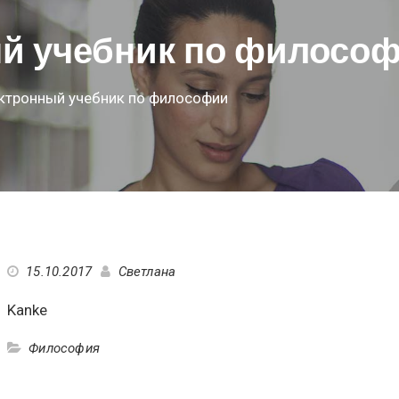
ый учебник по филосо
ктронный учебник по философии
15.10.2017
Светлана
Kanke
Философия