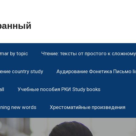
транный
ar by topic
Чтение: тексты от простого к сложному 
ние country study
Аудирование Фонетика Письмо lis
ll
Учебные пособия РКИ Study books
rning new words
Хрестоматийные произведения