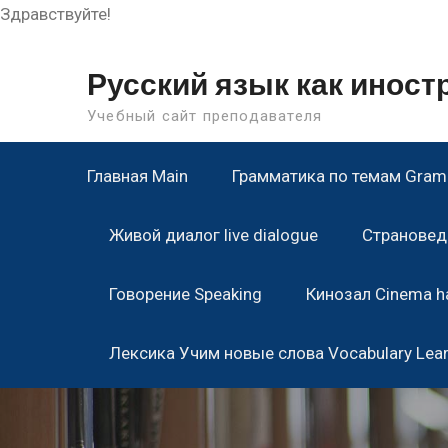
Здравствуйте!
Skip
to
Русский язык как инос
content
Учебный сайт преподавателя
Главная Main
Грамматика по темам Gramm
Живой диалог live dialogue
Страноведе
Говорение Speaking
Кинозал Cinema ha
Лексика Учим новые слова Vocabulary Lea