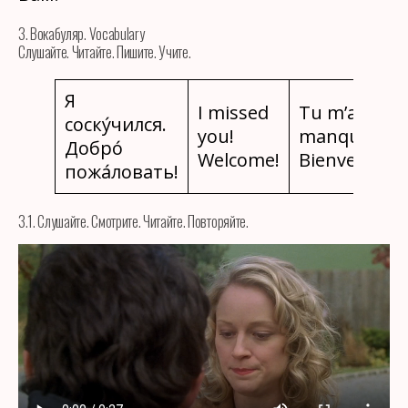
3. Вокабуляр. Vocabulary
Слушайте. Читайте. Пишите. Учите.
Я
I missed
Tu m’as
соску́чился.
you!
manqué!
Добро́
Welcome!
Bienvenue!
пожа́ловать!
3.1. Слушайте. Смотрите. Читайте. Повторяйте.