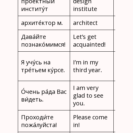
прое́ктный
design
instit
институ́т
institute
proje
архите́ктор м.
architect
archi
Дава́йте
Let’s get
Faiso
познако́мимся!
acquainted!
conna
Je sui
Я учу́сь на
I’m in my
trois
тре́тьем ку́рсе.
third year.
année
I am very
О́чень ра́да Вас
glad to see
Bon d
ви́деть.
you.
Проходи́те
Please come
Entrez
пожа́луйста!
in!
vous p