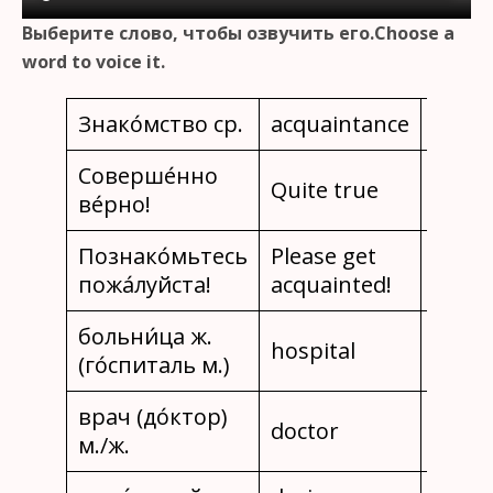
Выберите слово, чтобы озвучить его.Choose a
word to voice it.
Знако́мство ср.
acquaintance
se co
Соверше́нно
Quite true
Tout à
ве́рно!
Познако́мьтесь
Please get
S’il v
пожа́луйста!
acquainted!
renco
больни́ца ж.
hospital
hôpit
(го́спиталь м.)
врач (до́ктор)
doctor
docte
м./ж.