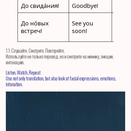
До свида́ния!
Goodbye!
Au re
Avant
До но́вых
See you
nouve
встреч!
soon!
renco
1.1. Слушайте. Смотрите. Повторяйте.
Используйте не только перевод, но и смотрите на мимику, эмоции,
интонацию.
Listen, Watch, Repeat
Use not only translation, but also look at facial expressions, emotions,
intonation.