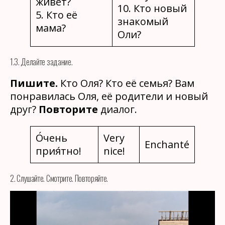
живёт?
10. Кто новый
5. Кто её
знакомый
мама?
Оли?
1.3. Делайте задание.
Пишите.
Кто Оля? Кто её семья? Вам
понравилась Оля, её родители и новый
друг?
Повторите
диалог.
О́чень
Very
Enchanté
прия́тно!
nice!
2. Слушайте. Смотрите. Повторяйте.