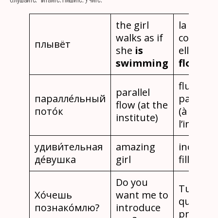
the girl
la fille va
walks as if
comme s
плывёт
she
is
elle
swimming
flottait
flux
parallel
паралле́льный
parallèle
flow (at the
пото́к
(à
institute)
l’institut
удиви́тельная
amazing
incroyab
де́вушка
girl
fille
Do you
Tu veux
Хо́чешь
want me to
que je te
познако́млю?
introduce
présent