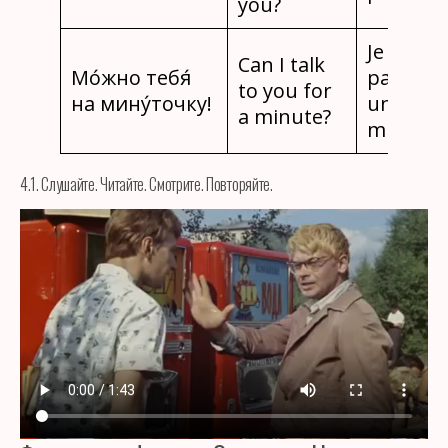
you?
Je peux 
Can I talk
Мо́жно тебя́
parler
to you for
на мину́точку!
une
a minute?
minute 
4.1. Слушайте. Читайте. Смотрите. Повторяйте.