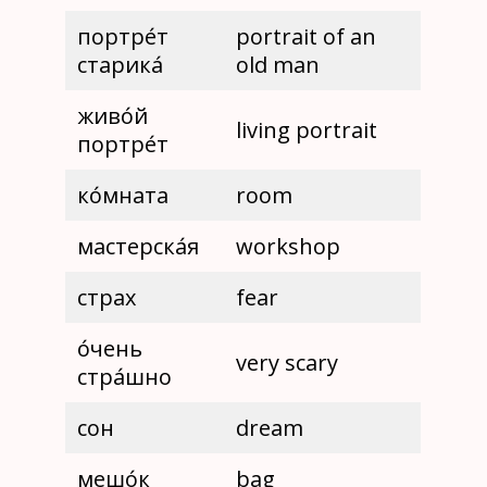
портре́т
portrait of an
старика́
old man
живо́й
living portrait
портре́т
ко́мната
room
мастерска́я
workshop
страх
fear
о́чень
very scary
стра́шно
сон
dream
мешо́к
bag