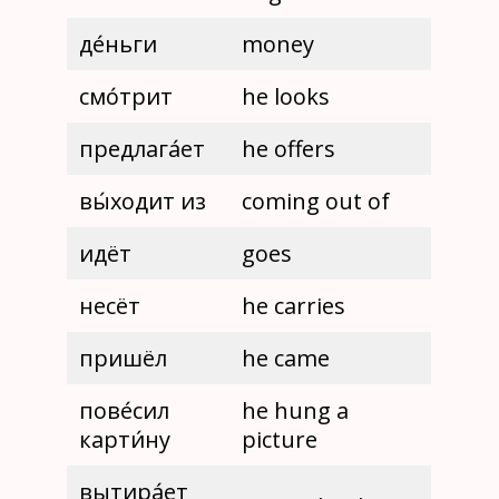
де́ньги
money
смо́трит
he looks
предлага́ет
he offers
вы́ходит из
coming out of
идёт
goes
несёт
he carries
пришёл
he came
пове́сил
he hung a
карти́ну
picture
вытира́ет