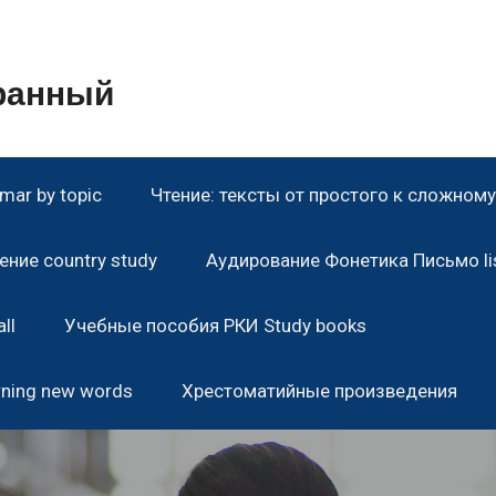
транный
ar by topic
Чтение: тексты от простого к сложному 
ние country study
Аудирование Фонетика Письмо lis
ll
Учебные пособия РКИ Study books
rning new words
Хрестоматийные произведения