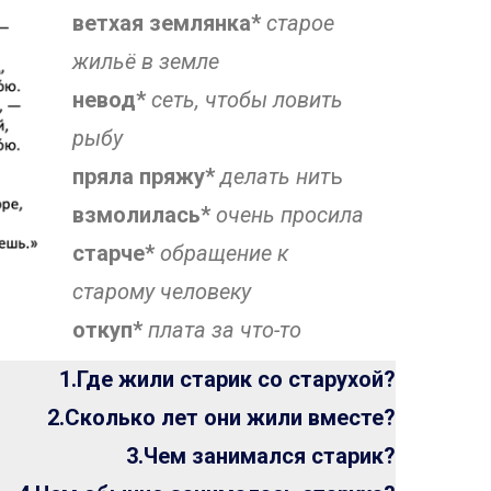
ветхая землянка*
старое
жильё в земле
невод*
сеть, чтобы ловить
рыбу
пряла пряжу*
делать нит
ь
взмолилась*
очень просила
старче*
обращение к
старому человеку
откуп*
плата за что-то
1.Где жили старик со старухой?
2.Сколько лет они жили вместе?
3.Чем занимался старик?