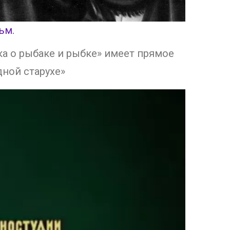
ьм.
ка о рыбаке и рыбке» имеет прямое
дной старухе»