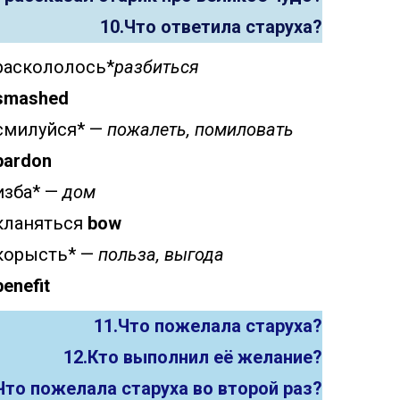
10.Что ответила старуха?
раскололось*
разбиться
smashed
смилуйся* —
пожалеть, помиловать
pardon
изба* —
дом
кланяться
bow
корысть* —
польза, выгода
benefit
11.Что пожелала старуха?
12.Кто выполнил её желание?
Что пожелала старуха во второй раз?