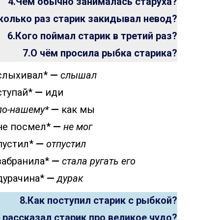
4.Чем обычно занималась старуха?
колько раз старик закидывал невод?
6.Кого поймал старик в третий раз?
7.О чём просила рыбка старика?
слыхивал*
—
слышал
ступай*
—
иди
по-нашему*
—
как мы
не посмел*
—
не мог
пустил*
—
отпустил
забранила*
—
стала ругать его
дурачина*
—
дурак
8.Как поступил старик с рыбкой?
 рассказал старик про великое чудо?