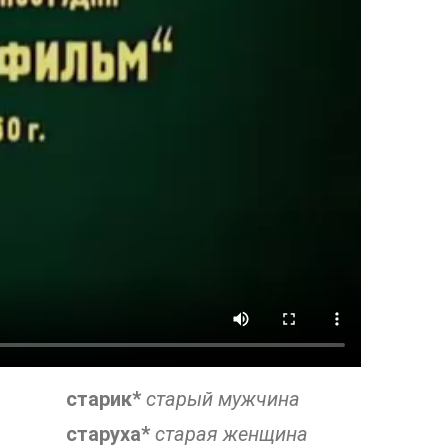
старик*
старый мужчина
старуха*
старая женщина