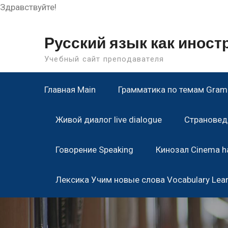
Здравствуйте!
Skip
to
Русский язык как инос
content
Учебный сайт преподавателя
Главная Main
Грамматика по темам Gramm
Живой диалог live dialogue
Страноведе
Говорение Speaking
Кинозал Cinema ha
Лексика Учим новые слова Vocabulary Lea