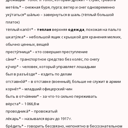
мете́ль* – снежная буря, пурга; ветер и снег одновременно
уку́таться* ша́лью – завернуться в шаль (тёплый большой
платок)
тёплый капо́т* –
теплая
верхняя
одежда
, похожая на пальто
шкату́лка* – небольшой ящик с крышкой для хранения мелких,
обычно ценных, вещей
престу́пница* – кто совершил преступление
са́ни* – транспортное средство без колёс, по снегу
ку́чер* – человек, который управляет лошадьми
был в разъе́зде* – ездить по делам
отставно́й* – в отставке (военный), больше не служит в армии
корне́т* – младший офицерский чин
быть в отча́янии* – за что-то сильно переживать
вёрста* – 1 066,8 м
проводника́* – провожатый
ле́карь* – назывался врач до 1917 г.
бре́дить* – говорить бессвязно, непонятно в бессознательном