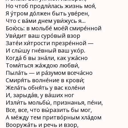
Но чтоб продли́лась жизнь моя́,
Я у́тром до́лжен быть уве́рен,
Что с ва́ми днем уви́жусь я…
Бою́сь: в мольбе́ мое́й смире́нной
Уви́дит ваш суро́вый взор
Зате́и хи́трости презре́нной —
И слы́шу гне́вный ваш уко́р.
Когда́ б вы зна́ли, как ужа́сно
Томи́ться жа́ждою любви́,
Пыла́ть — и ра́зумом всеча́сно
Смиря́ть волне́ние в крови́;
Жела́ть обня́ть у вас коле́ни
И, зарыда́в, у ва́ших ног
Изли́ть мольбы́, признанья, пе́ни,
Все, все, что вы́разить бы мог,
А ме́жду тем притво́рным хла́дом
Вооружа́ть и речь и взор,