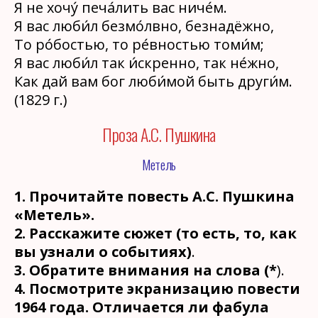
Я не хочу́ печа́лить вас ниче́м.
Я вас люби́л безмо́лвно, безнадёжно,
То ро́бостью, то ре́вностью томи́м;
Я вас люби́л так и́скренно, так не́жно,
Как дай вам бог люби́мой быть други́м.
(1829 г.)
Проза А.С. Пушкина
Метель
1. Прочитайте повесть А.С. Пушкина
«Метель».
2. Расскажите сюжет (то есть, то, как
вы узнали о событиях)
.
3. Обратите внимания на слова (*
).
4. Посмотрите экранизацию повести
1964 года. Отличается ли фабула