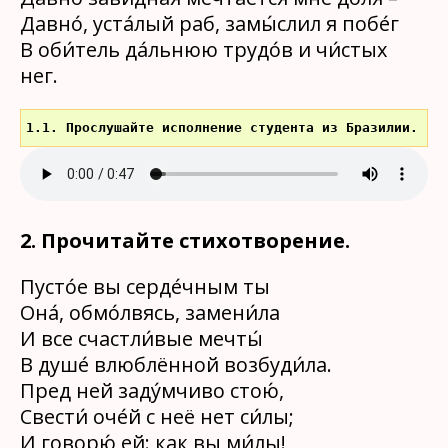
Давно́, уста́лый раб, замы́слил я побе́г
В оби́тель да́льнюю трудо́в и чи́стых
нег.
1.1. Прослушайте исполнение студента из Бразилии.
2. Прочитайте стихотворение.
Пусто́е вы серде́чным ты
Она́, обмо́лвясь, замени́ла
И все счастли́вые мечты́
В душе́ влюблённой возбуди́ла.
Пред ней заду́мчиво стою́,
Свести́ оче́й с неё нет си́лы;
И говорю́ ей: как вы ми́лы!