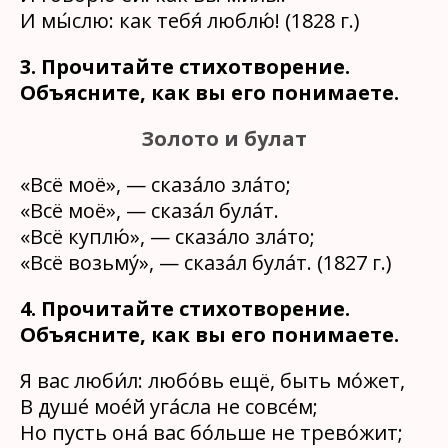
И мы́слю: как тебя́ люблю́! (1828 г.)
3. Прочитайте стихотворение.
Объясните, как вы его понимаете.
Золото и булат
«Всё моё», — сказа́ло зла́то;
«Всё моё», — сказа́л була́т.
«Всё куплю́», — сказа́ло зла́то;
«Всё возьму́», — сказа́л була́т. (1827 г.)
4. Прочитайте стихотворение.
Объясните, как вы его понимаете.
Я вас люби́л: любо́вь ещё, быть мо́жет,
В душе́ мое́й уга́сла не совсе́м;
Но пусть она́ вас бо́льше не трево́жит;