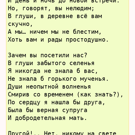
И день и ночь до новой встречи.
Но, говорят, вы нелюдим;
В глуши, в деревне всё вам 
скучно,
А мы… ничем мы не блестим,
Хоть вам и рады простодушно.
Зачем вы посетили нас?
В глуши забытого селенья
Я никогда не знала б вас,
Не знала б горького мученья.
Души неопытной волненья
Смирив со временем (как знать?),
По сердцу я нашла бы друга,
Была бы верная супруга
И добродетельная мать.
Другой!.. Нет, никому на свете