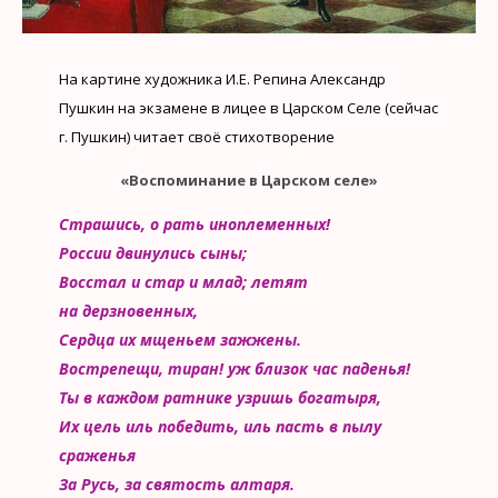
На картине художника И.Е. Репина Александр
Пушкин на экзамене в лицее в Царском Селе (сейчас
г. Пушкин) читает своё стихотворение
«Воспоминание в Царском селе»
Страшись, о рать иноплеменных!
России двинулись сыны;
Восстал и стар и млад; летят
на дерзновенных,
Сердца их мщеньем зажжены.
Вострепещи, тиран! уж близок час паденья!
Ты в каждом ратнике узришь богатыря,
Их цель иль победить, иль пасть в пылу
сраженья
За Русь, за святость алтаря.