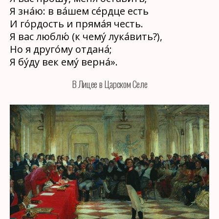
Я зна́ю: в ва́шем се́рдце есть
И го́рдость и пряма́я честь.
Я вас люблю́ (к чему́ лука́вить?),
Но я друго́му отдана́;
Я бу́ду век ему́ верна́».
В Лицее в Царском Селе