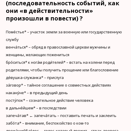
(последовательность событий, как
они «в действительности»
произошли в повести) ?
Поме́стье* – участок земли за военную или государственную
службу
венча́ться* – обряд в православной церкви мужчины и
женщины, желающих пожениться
бро́ситься* к нога́м роди́телей* – встать на колени перед
родителями, чтобы получить прощение или благословение
де́вушка-служанка* – прислуга
за́говор* – тайное соглашение о совместных действиях
накану́не* – в предыдущий день
посту́пок* – сознательное действие человека
в дальне́йшем* – в последствии
запеча́тав* ← запеча́тать – поставить печать и заклеить
забо́та* – внимание, беспокойство о ком-то
дрожа́щий* го́лос ← голос, который дрожит – страх, тревога