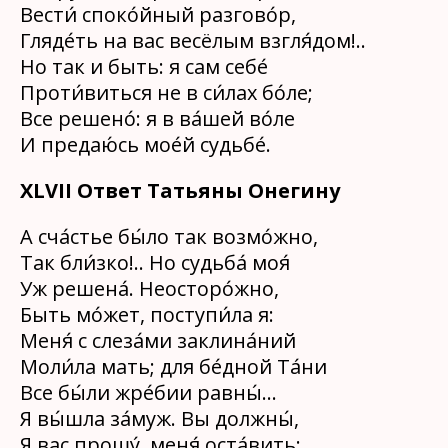
Вести́ споко́йный разгово́р,
Гляде́ть на вас весёлым взгля́дом!..
Но так и быть: я сам себе́
Проти́виться не в си́лах бо́ле;
Все решено́: я в ва́шей во́ле
И предаю́сь мое́й судьбе́.
XLVII
Ответ Татьяны Онегину
А сча́стье бы́ло так возмо́жно,
Так бли́зко!.. Но судьба́ моя́
Уж решена́. Неосторо́жно,
Быть мо́жет, поступи́ла я:
Меня́ с слеза́ми заклина́ний
Моли́ла мать; для бе́дной Та́ни
Все бы́ли жре́бии равны́…
Я вы́шла за́муж. Вы должны́,
Я вас прошу́, меня́ оста́вить;