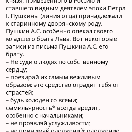
князя, привезённого в Россию и
ставшего видным деятелем эпохи Петра
I. Пушкины (линия отца) принадлежали
к старинному дворянскому роду.
Пушкин А.С. особенно опекал своего
младшего брата Льва. Вот некоторые
записи из письма Пушкина А.С. его
брату.
– Не суди о людях по собственному
сердцу;
– презирай их самым вежливым
образом: это средство оградит тебя от
страстей;
– будь холоден со всеми;
фамильярность* всегда вредит,
особенно с начальниками;
– не проявляй услужливости;
– не принимай одолжений; одолжение