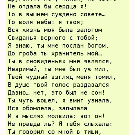
Не отдала бы сердца я!
То в вышнем суждено совете…
То воля неба: я твоя;
Вся жизнь моя была залогом
Свиданья верного с тобой;
Я знаю, ты мне послан богом,
До гроба ты хранитель мой…
Ты в сновиденьях мне являлся,
Незримый, ты мне был уж мил,
Твой чудный взгляд меня томил,
В душе твой голос раздавался
Давно… нет, это был не сон!
Ты чуть вошел, я вмиг узнала,
Вся обомлела, запылала
И в мыслях молвила: вот он!
Не правда ль? Я тебя слыхала:
Ты говорил со мной в тиши,