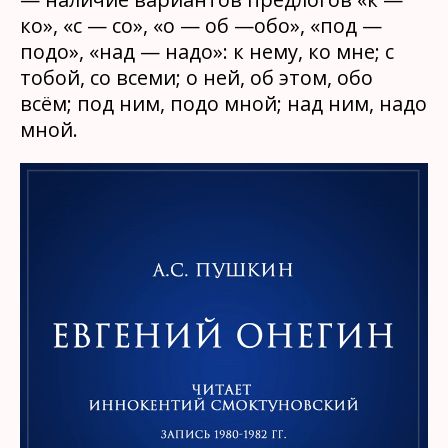
ко», «с — со», «о — об —обо», «под —
подо», «над — надо»: к нему, ко мне; с
тобой, со всеми; о ней, об этом, обо
всём; под ним, подо мной; над ним, надо
мной.