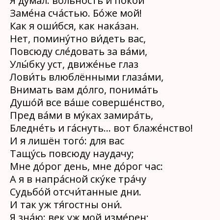
Я ду́мал: во́льность и поко́й
Заме́на сча́стью. Бо́же мой!
Как я оши́бся, как нака́зан.
Нет, помину́тно ви́деть вас,
Повсюду сле́довать за ва́ми,
Улы́бку уст, движе́нье глаз
Лови́ть влюблёнными глаза́ми,
Внимать вам до́лго, понима́ть
Душо́й все ва́ше соверше́нство,
Пред ва́ми в му́ках замира́ть,
Бледне́ть и га́снуть… вот блаже́нство!
И я лишён того́: для вас
Тащу́сь повсюду наудачу;
Мне до́рог день, мне до́рог час:
А я в напра́сной ску́ке тра́чу
Судьбо́й отсчи́танные дни.
И так уж тя́гостны они́.
Я зна́ю: век уж мой изме́рен;