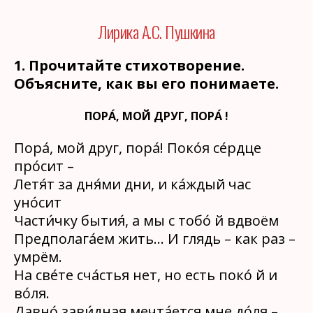
Лирика А.С. Пушкина
1. Прочитайте стихотворение.
Объясните, как вы его понимаете.
ПОРА́, МОЙ ДРУГ, ПОРА́ !
Пора́, мой друг, пора́! Поко́я се́рдце
про́сит –
Летя́т за дня́ми дни, и ка́ждый час
уно́сит
Части́чку бытия́, а мы с тобо́ й вдвоём
Предполага́ем жить… И глядь – как раз –
умрём.
На све́те сча́стья нет, но есть поко́ й и
во́ля.
Давно́ зави́дная мечта́ется мне до́ля –