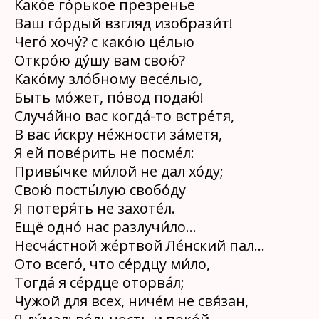
Како́е го́рькое презренье
Ваш го́рдый взгляд изобрази́т!
Чего́ хочу́? с како́ю це́лью
Откро́ю ду́шу вам свою́?
Како́му зло́бному весе́лью,
Быть мо́жет, по́вод подаю́!
Случа́йно вас когда́-то встре́тя,
В вас и́скру не́жности за́метя,
Я ей пове́рить не посме́л:
Привы́чке ми́лой не дал хо́ду;
Свою́ посты́лую свобо́ду
Я потеря́ть не захоте́л.
Ещё одно́ нас разлучи́ло…
Несча́стной же́ртвой Ле́нский пал…
Ото всего́, что се́рдцу ми́ло,
Тогда́ я се́рдце оторва́л;
Чужой для всех, ниче́м не свя́зан,