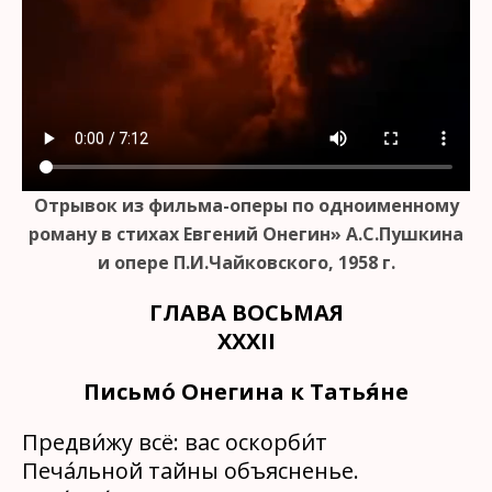
Отрывок из фильма-оперы по одноименному
роману в стихах Евгений Онегин» А.С.Пушкина
и опере П.И.Чайковского, 1958 г.
ГЛАВА ВОСЬМАЯ
XXXII
Письмо́ Онегина к Татья́не
Предви́жу всё: вас оскорби́т
Печа́льной тайны объясненье.