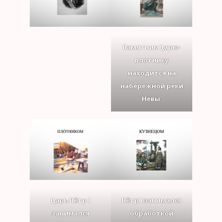
Памятник Царю-
плотнику
находится на
набережной реки
Невы.
Царь Пётр I
Пётр I занимался
занимался
обработкой