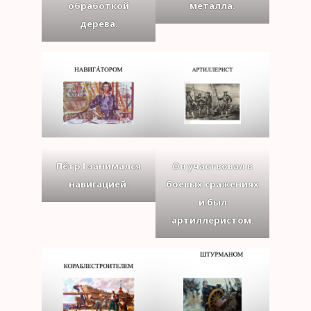
обработкой
металла.
дерева.
Пётр I занимался
Он участвовал в
навигацией.
боевых сражениях
и был
артиллеристом.