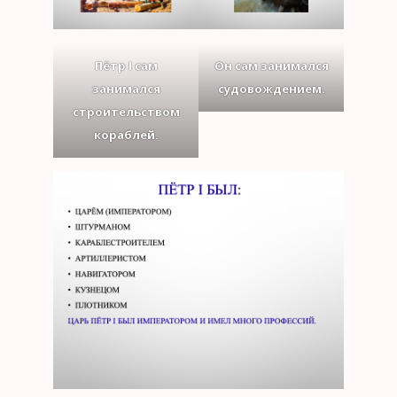
Пётр I сам
Он сам занимался
занимался
судовождением.
строительством
кораблей.