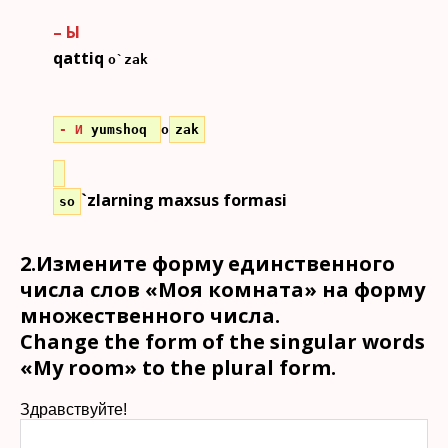
– Ы
qattiq
o`zak
- И
yumshoq
o
zak
`zlarning maxsus formasi
so
2.Измените форму единственного
числа слов «Моя комната» на форму
множественного числа.
Change the form of the singular words
«My room» to the plural form.