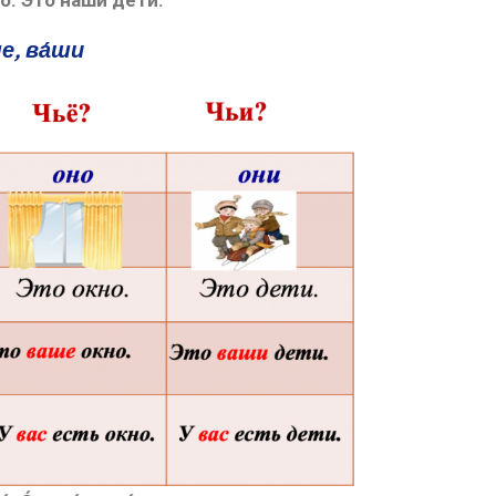
́. Э́то на́ши де́ти.
е, ва́ши