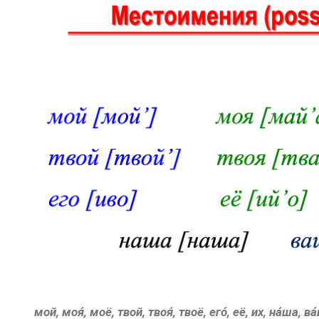
мой, моя́, моё, твой, твоя́, твоё, его́, её, их, на́ша, ва