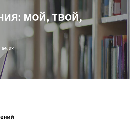
я: мой, твой,
её, их
мений