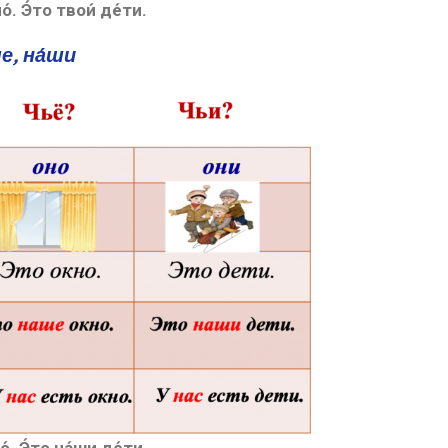
́. Э́то твои́ де́ти.
е, на́ши