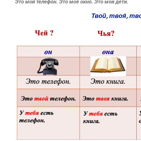
Э́то мой телефо́н. Э́то моё окно́. Э́то мои́ де́ти.
Твой, твоя́, тв