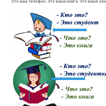
Э́то ваш телефо́н. Э́то ва́ша кни́га. Э́то ва́ше окно