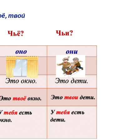
оё, твои́