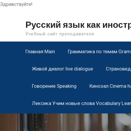
Здравствуйте!
Skip
to
Русский язык как инос
content
Учебный сайт преподавателя
Главная Main
Грамматика по темам Gramm
Живой диалог live dialogue
Страноведе
Говорение Speaking
Кинозал Cinema ha
Лексика Учим новые слова Vocabulary Lea