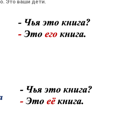
́. Э́то ва́ши де́ти.