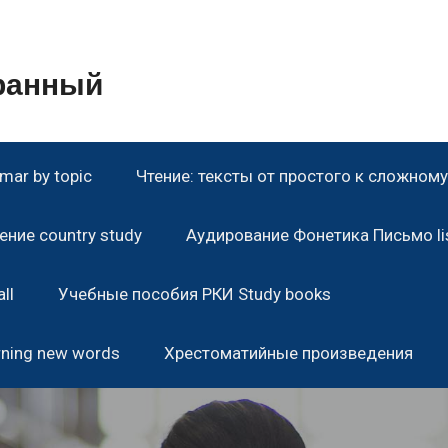
транный
ar by topic
Чтение: тексты от простого к сложному 
ние country study
Аудирование Фонетика Письмо lis
ll
Учебные пособия РКИ Study books
rning new words
Хрестоматийные произведения