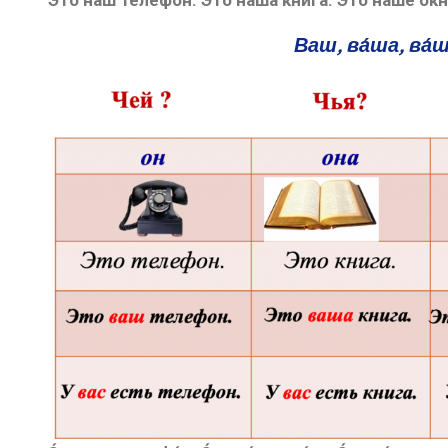
Э́то наш телефо́н. Э́то на́ша кни́га. Э́то на́ше окно
Ваш, ва́ша, ва́ш