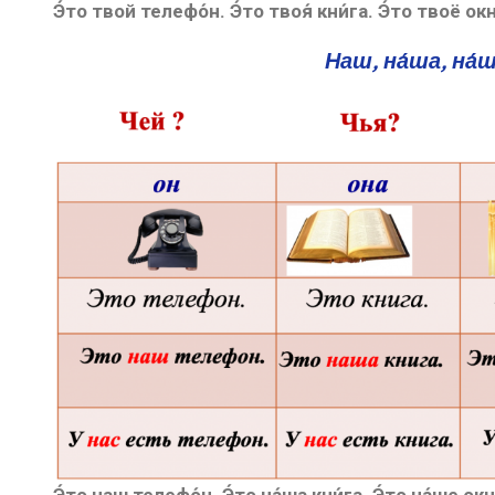
Э́то твой телефо́н. Э́то твоя́ кни́га. Э́то твоё окно
Наш, на́ша, на́ш