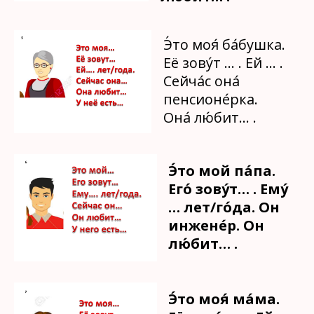
Э́то моя́ ба́бушка.
Её зову́т … . Ей … .
Сейча́с она́
пенсионе́рка.
Она́ лю́бит… .
Э́то мой па́па.
Его́ зову́т… . Ему́
… лет/го́да. Он
инжене́р. Он
лю́бит… .
Э́то моя́ ма́ма.