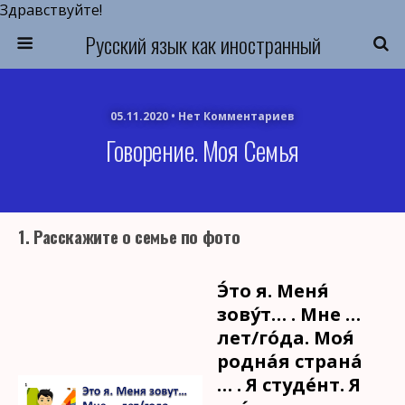
Здравствуйте!
Русский язык как иностранный
05.11.2020 • Нет Комментариев
Говорение. Моя Семья
1. Расскажите о семье по фото
Э́то я. Меня́
зову́т… . Мне …
лет/го́да. Моя́
родна́я страна́
… . Я студе́нт. Я