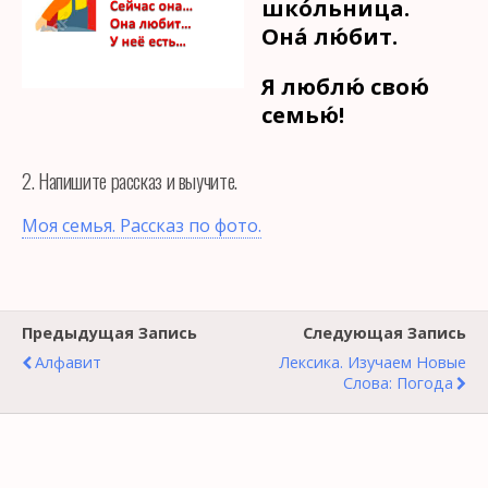
шко́льница.
Она́ лю́бит.
Я люблю́ свою́
семью́!
2. Напишите рассказ и выучите.
Моя семья. Рассказ по фото.
Предыдущая Запись
Следующая Запись
Алфавит
Лексика. Изучаем Новые
Слова: Погода