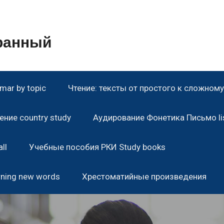
транный
ar by topic
Чтение: тексты от простого к сложному 
ние country study
Аудирование Фонетика Письмо lis
ll
Учебные пособия РКИ Study books
rning new words
Хрестоматийные произведения