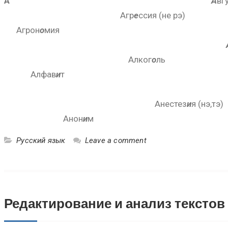
А
А
вг
Агр
е
сси
Агрон
о
мия А
Алког
о
Алфав
и
т 
А
Анестез
и
я
Анон
и
м
Русский язык
Leave a comment
Редактирование и анализ текстов