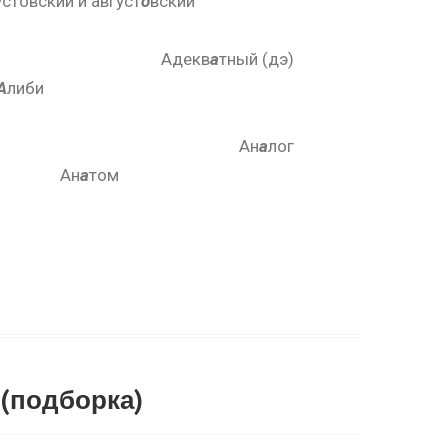
устовский и август
о
вский
я (не рэ)
декв
а
тный (дэ)
А
либи
ль
Ан
а
лог
н
а
том
 (нэ,тэ)
 (подборка)