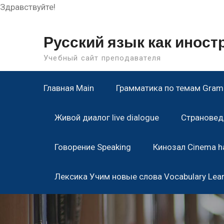
Здравствуйте!
Skip
to
Русский язык как инос
content
Учебный сайт преподавателя
Главная Main
Грамматика по темам Gramm
Живой диалог live dialogue
Страноведе
Говорение Speaking
Кинозал Cinema ha
Лексика Учим новые слова Vocabulary Lea