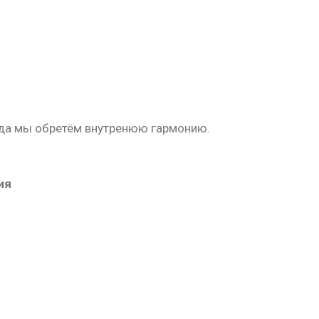
огда мы обретём внутренюю гармонию.
ия